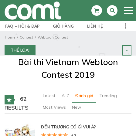
FAQ – HỎI & ĐÁP
GIỎ HÀNG
LIÊN HỆ
Home
Contest
Webtoon Contest
THỂ LOẠI
Bài thi Vietnam Webtoon
Contest 2019
Latest
A-Z
Đánh giá
Trending
62
RESULTS
Most Views
New
ĐẾN TRƯỜNG CÓ GÌ VUI À?
4.7