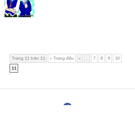
Trang 11 trên 11
« Trang đầu
«
...
7
8
9
10
11
Trang chủ
Về chúng tôi
Điều khoản sử dụng
Hỏi & Đáp
Liên hệ