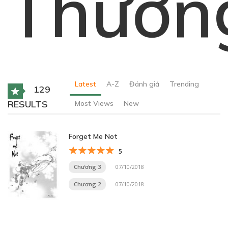
Thườn
Latest
A-Z
Đánh giá
Trending
129
RESULTS
Most Views
New
Forget Me Not
5
Chương 3
07/10/2018
Chương 2
07/10/2018