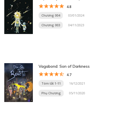
4.8
Chương 004
03/01/2024
Chương 003
04/11/2023
Vagabond: Son of Darkness
4.7
Tóm tắt 1-11
16/12/2021
Phụ Chương
05/11/2020