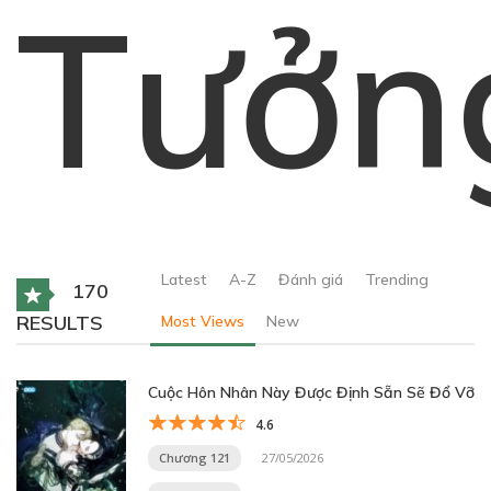
Tưởn
Latest
A-Z
Đánh giá
Trending
170
RESULTS
Most Views
New
Cuộc Hôn Nhân Này Được Định Sẵn Sẽ Đổ Vỡ
4.6
Chương 121
27/05/2026