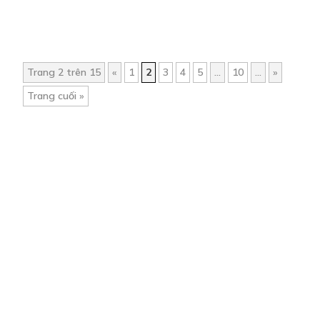
Trang 2 trên 15
«
1
2
3
4
5
...
10
...
»
Trang cuối »
Trang chủ
Về chúng tôi
Điều khoản sử dụng
Hỏi & Đáp
Liên hệ
COMI © 2024 Comicola - Nền tảng truyện tranh bản quyền duy nhất tại
Việt Nam.
Cơ quan chủ quản: Công ty Cổ phần Comicola
Giấy xác nhận Đăng ký hoạt động phát hành Xuất bản phẩm điện tử số