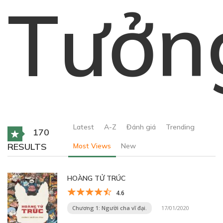
Tưởn
Latest
A-Z
Đánh giá
Trending
170
RESULTS
Most Views
New
HOÀNG TỬ TRÚC
4.6
Chương 1: Người cha vĩ đại.
17/01/2020