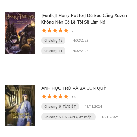
[Fanfic][ Harry Potter] Dù Sao Cũng Xuyên
Không Nên Có Lẽ Tôi Sẽ Làm Nó
5
Chương 12
14/02/2022
Chương 11
14/02/2022
ANH HỌC TRÒ VÀ BA CON QUỶ
4.8
Chương 6: TỪ BIỆT
12/11/2024
Chương 5: BA CON QUỶ (tiếp)
12/11/2024