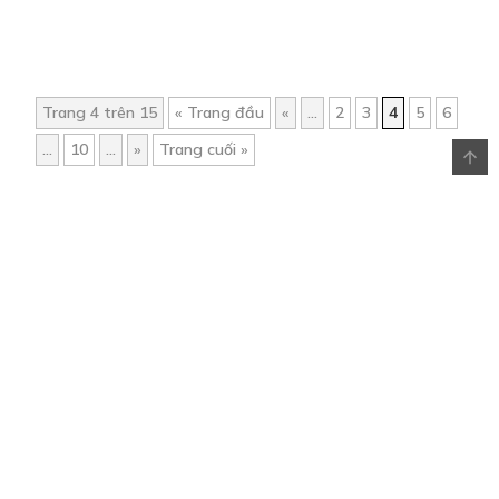
Trang 4 trên 15
« Trang đầu
«
...
2
3
4
5
6
...
10
...
»
Trang cuối »
Trang chủ
Về chúng tôi
Điều khoản sử dụng
Hỏi & Đáp
Liên hệ
COMI © 2024 Comicola - Nền tảng truyện tranh bản quyền duy nhất tại
Việt Nam.
Cơ quan chủ quản: Công ty Cổ phần Comicola
Giấy xác nhận Đăng ký hoạt động phát hành Xuất bản phẩm điện tử số