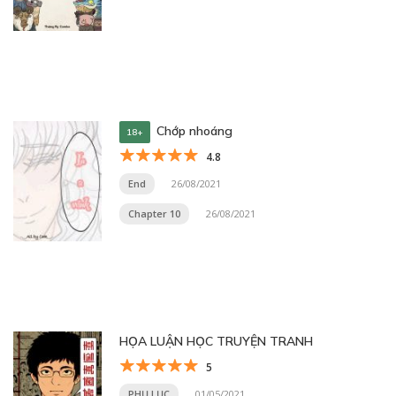
Chớp nhoáng
18+
4.8
End
26/08/2021
Chapter 10
26/08/2021
HỌA LUẬN HỌC TRUYỆN TRANH
5
PHỤ LỤC
01/05/2021