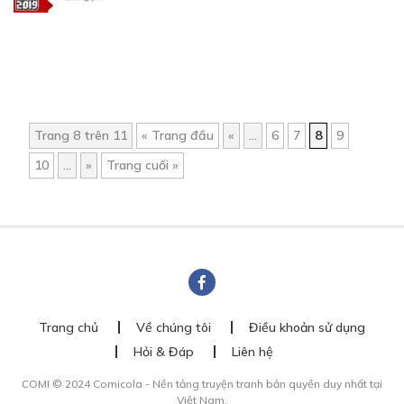
Trang 8 trên 11
« Trang đầu
«
...
6
7
8
9
10
...
»
Trang cuối »
Trang chủ
Về chúng tôi
Điều khoản sử dụng
Hỏi & Đáp
Liên hệ
COMI © 2024 Comicola - Nền tảng truyện tranh bản quyền duy nhất tại
Việt Nam.