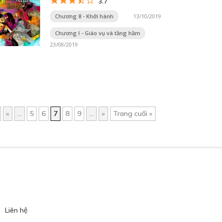
3.7
Chương 8 - Khởi hành
13/10/2019
Chương I - Giáo vụ và tầng hầm
23/08/2019
«
...
5
6
7
8
9
...
»
Trang cuối »
Liên hệ