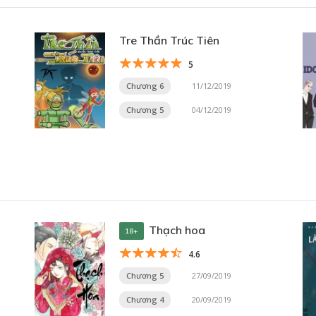
Tre Thần Trúc Tiên
5
Chương 6
11/12/2019
Chương 5
04/12/2019
Thạch hoa
18+
4.6
Chương 5
27/09/2019
Chương 4
20/09/2019