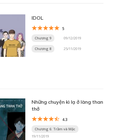
IDOL
5
Chương 9
09/12/2019
Chương 8
25/11/2019
Những chuyện kì lạ ở làng than
thở
4.3
Chương 6: Trầm và Mặc
19/11/2019