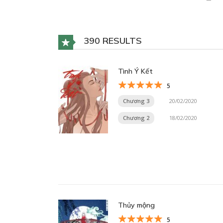
390 RESULTS
Tình Ý Kết
5
Chương 3
20/02/2020
Chương 2
18/02/2020
Thủy mộng
5