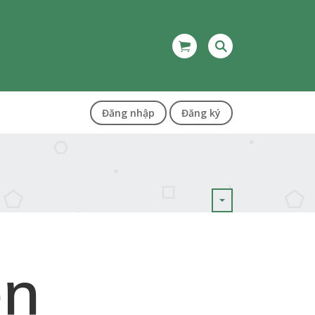
Đăng nhập
Đăng ký
ện