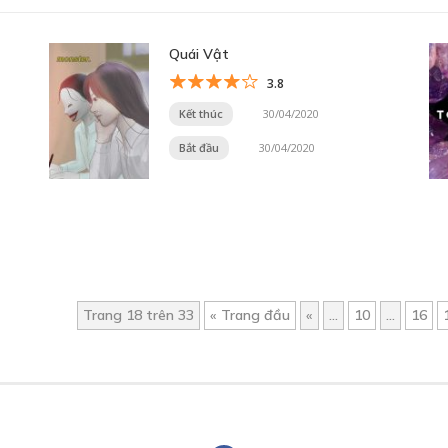
Quái Vật
3.8
Kết thúc
30/04/2020
Bắt đầu
30/04/2020
Trang 18 trên 33
« Trang đầu
«
...
10
...
16