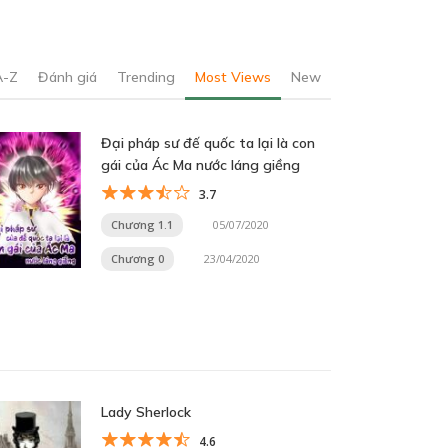
A-Z
Đánh giá
Trending
Most Views
New
Đại pháp sư đế quốc ta lại là con
gái của Ác Ma nước láng giềng
3.7
Chương 1.1
05/07/2020
Chương 0
23/04/2020
Lady Sherlock
4.6