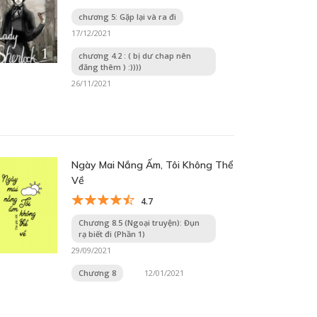
chương 5: Gặp lại và ra đi
17/12/2021
chương 4.2 : ( bị dư chap nên
đăng thêm ) :))))
26/11/2021
Ngày Mai Nắng Ấm, Tôi Không Thể
Về
4.7
Chương 8.5 (Ngoại truyện): Đụn
rạ biết đi (Phần 1)
29/09/2021
Chương 8
12/01/2021