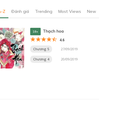
A-Z
Đánh giá
Trending
Most Views
New
Thạch hoa
18+
4.6
Chương 5
27/09/2019
Chương 4
20/09/2019