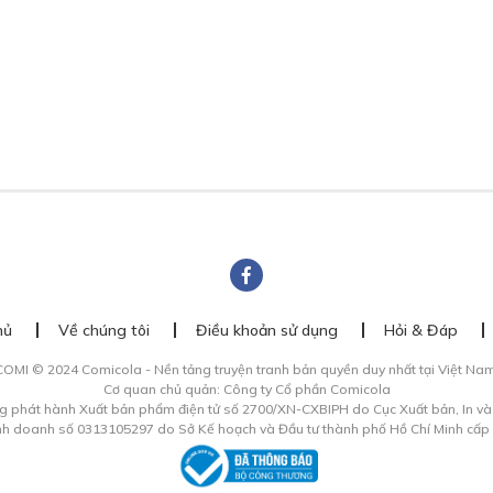
hủ
Về chúng tôi
Điều khoản sử dụng
Hỏi & Đáp
COMI © 2024 Comicola - Nền tảng truyện tranh bản quyền duy nhất tại Việt Nam
Cơ quan chủ quản: Công ty Cổ phần Comicola
g phát hành Xuất bản phẩm điện tử số 2700/XN-CXBIPH do Cục Xuất bản, In v
inh doanh số 0313105297 do Sở Kế hoạch và Đầu tư thành phố Hồ Chí Minh cấp