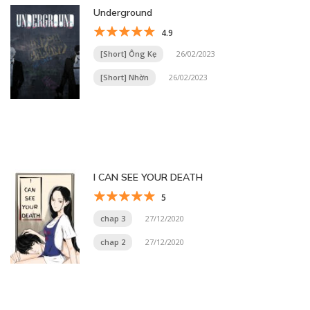
Underground
4.9
[Short] Ông Kẹ
26/02/2023
[Short] Nhờn
26/02/2023
I CAN SEE YOUR DEATH
5
chap 3
27/12/2020
chap 2
27/12/2020