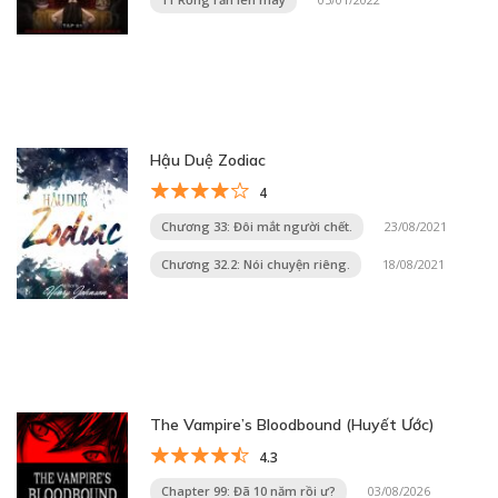
Hậu Duệ Zodiac
4
Chương 33: Đôi mắt người chết.
23/08/2021
Chương 32.2: Nói chuyện riêng.
18/08/2021
The Vampire’s Bloodbound (Huyết Ước)
4.3
Chapter 99: Đã 10 năm rồi ư?
03/08/2026