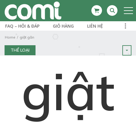
FAQ – HỎI & ĐÁP
GIỎ HÀNG
LIÊN HỆ
Home
giật gân
THỂ LOẠI
giật