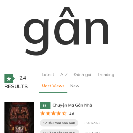
gân
Latest
A-Z
Đánh giá
Trending
24
RESULTS
Most Views
New
Chuyện Ma Gần Nhà
18+
4.6
12 Đầu thai báo oán
05/01/2022
11 Rồng rắn lên mây
05/01/2022