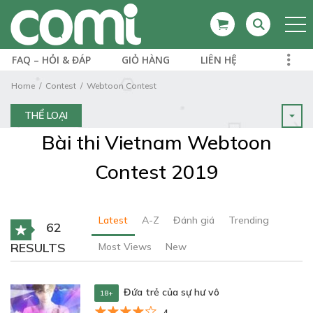
FAQ – HỎI & ĐÁP
GIỎ HÀNG
LIÊN HỆ
Home
Contest
Webtoon Contest
THỂ LOẠI
Bài thi Vietnam Webtoon
Contest 2019
Latest
A-Z
Đánh giá
Trending
62
RESULTS
Most Views
New
Đứa trẻ của sự hư vô
18+
4