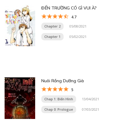
ĐẾN TRƯỜNG CÓ GÌ VUI À?
4.7
Chapter 2
05/08/2021
Chapter 1
05/02/2021
Nuôi Rồng Dưỡng Già
5
Chap 1: Biến Hình
13/04/2021
Chap 0: Prologue
07/03/2021