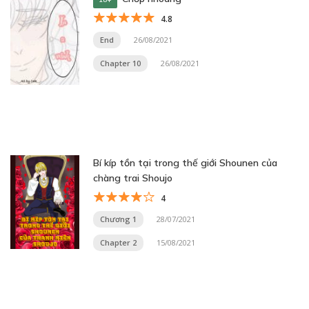
4.8
End
26/08/2021
Chapter 10
26/08/2021
Bí kíp tồn tại trong thế giới Shounen của
chàng trai Shoujo
4
Chương 1
28/07/2021
Chapter 2
15/08/2021