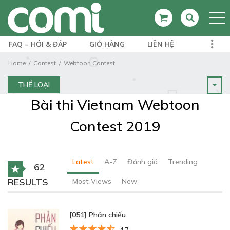
FAQ – HỎI & ĐÁP
GIỎ HÀNG
LIÊN HỆ
Home
Contest
Webtoon Contest
THỂ LOẠI
Bài thi Vietnam Webtoon
Contest 2019
Latest
A-Z
Đánh giá
Trending
62
RESULTS
Most Views
New
[051] Phản chiếu
4.7