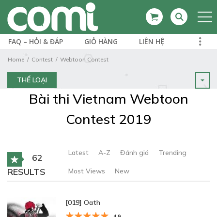
FAQ – HỎI & ĐÁP
GIỎ HÀNG
LIÊN HỆ
Home
Contest
Webtoon Contest
THỂ LOẠI
Bài thi Vietnam Webtoon
Contest 2019
Latest
A-Z
Đánh giá
Trending
62
RESULTS
Most Views
New
[019] Oath
4.9