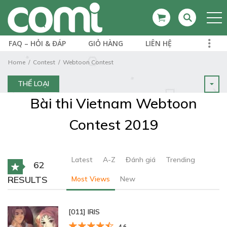
FAQ – HỎI & ĐÁP
GIỎ HÀNG
LIÊN HỆ
Home
Contest
Webtoon Contest
THỂ LOẠI
Bài thi Vietnam Webtoon
Contest 2019
Latest
A-Z
Đánh giá
Trending
62
RESULTS
Most Views
New
[011] IRIS
4.6