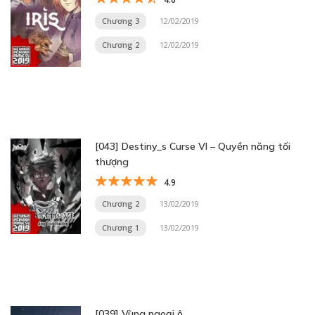
Chương 3
12/02/2019
Chương 2
12/02/2019
[043] Destiny_s Curse VI – Quyền năng tối
thượng
4.9
Chương 2
13/02/2019
Chương 1
13/02/2019
[039] Vùng ngoại ô