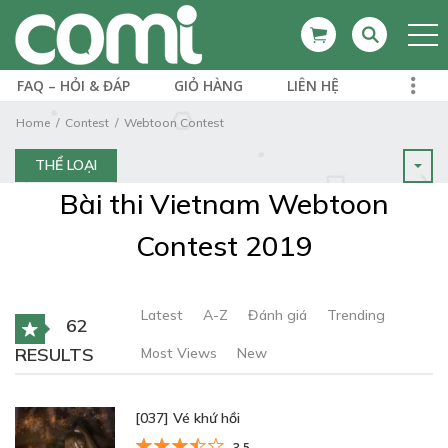
FAQ – HỎI & ĐÁP
GIỎ HÀNG
LIÊN HỆ
Home
Contest
Webtoon Contest
THỂ LOẠI
Bài thi Vietnam Webtoon
Contest 2019
Latest
A-Z
Đánh giá
Trending
62
RESULTS
Most Views
New
[037] Vé khứ hồi
3.5