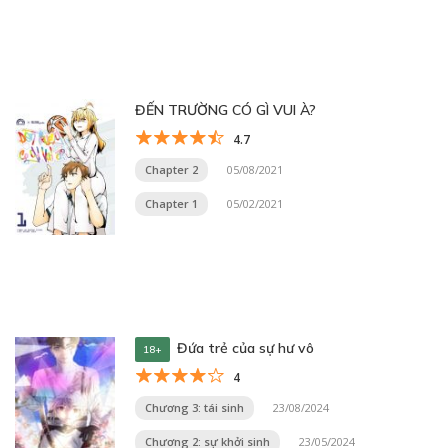
ĐẾN TRƯỜNG CÓ GÌ VUI À?
4.7
Chapter 2
05/08/2021
Chapter 1
05/02/2021
Đứa trẻ của sự hư vô
18+
4
Chương 3: tái sinh
23/08/2024
Chương 2: sự khởi sinh
23/05/2024