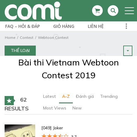
FAQ – HỎI & ĐÁP
GIỎ HÀNG
LIÊN HỆ
Home
Contest
Webtoon Contest
THỂ LOẠI
Bài thi Vietnam Webtoon
Contest 2019
Latest
A-Z
Đánh giá
Trending
62
RESULTS
Most Views
New
[049] Joker
3.7