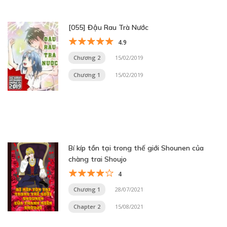
[055] Đậu Rau Trà Nước
4.9
Chương 2
15/02/2019
Chương 1
15/02/2019
Bí kíp tồn tại trong thế giới Shounen của
chàng trai Shoujo
4
Chương 1
28/07/2021
Chapter 2
15/08/2021