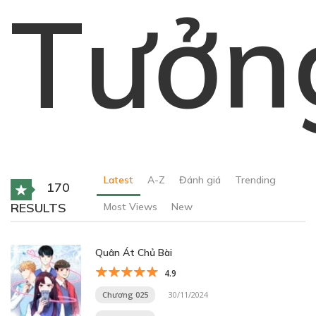
Tưởn
Latest
A-Z
Đánh giá
Trending
170
RESULTS
Most Views
New
Quân Át Chủ Bài
4.9
Chương 025
30/11/2024