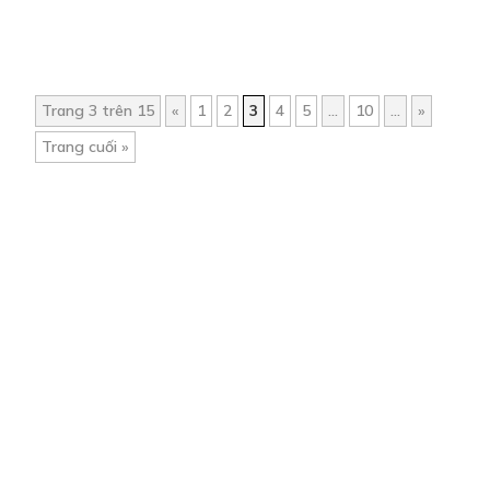
Trang 3 trên 15
«
1
2
3
4
5
...
10
...
»
Trang cuối »
Trang chủ
Về chúng tôi
Điều khoản sử dụng
Hỏi & Đáp
Liên hệ
COMI © 2024 Comicola - Nền tảng truyện tranh bản quyền duy nhất tại
Việt Nam.
Cơ quan chủ quản: Công ty Cổ phần Comicola
Giấy xác nhận Đăng ký hoạt động phát hành Xuất bản phẩm điện tử số