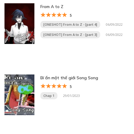
From A to Z
5
[ONESHOT] From A to Z - [part 4]
06/09/2022
[ONESHOT] From A to Z - [part 3]
06/09/2022
Bí ẩn một thế giới Song Song
5
Chap 1
29/01/2023