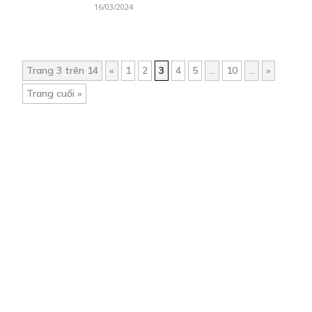
16/03/2024
Trang 3 trên 14
«
1
2
3
4
5
...
10
...
»
Trang cuối »
Trang chủ
Về chúng tôi
Điều khoản sử dụng
Hỏi & Đáp
Liên hệ
COMI © 2024 Comicola - Nền tảng truyện tranh bản quyền duy nhất tại
Việt Nam.
Cơ quan chủ quản: Công ty Cổ phần Comicola
Giấy xác nhận Đăng ký hoạt động phát hành Xuất bản phẩm điện tử số