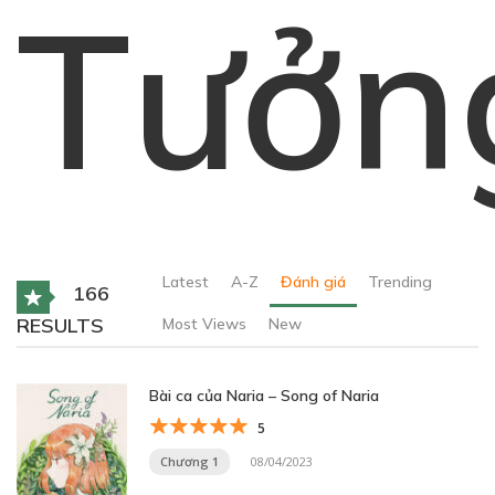
Tưởn
Latest
A-Z
Đánh giá
Trending
166
RESULTS
Most Views
New
Bài ca của Naria – Song of Naria
5
Chương 1
08/04/2023