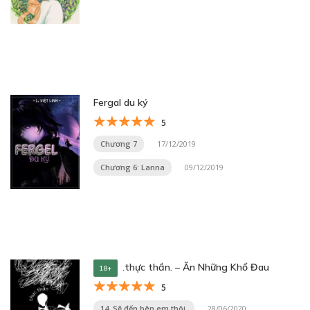
Fergal du ký
5
Chương 7
17/12/2019
Chương 6: Lanna
09/12/2019
.thực thần. – Ăn Những Khổ Đau
18+
5
14. Sẽ đến bên em thôi.
28/06/2020