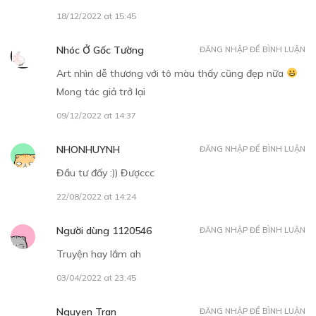
10/09/2021
18/12/2022 at 15:45
Nhóc Ở Gốc Tường
ĐĂNG NHẬP ĐỂ BÌNH LUẬN
Art nhìn dễ thương với tô màu thấy cũng đẹp nữa
Mong tác giả trở lại
Free
09/12/2022 at 14:37
NHONHUYNH
ĐĂNG NHẬP ĐỂ BÌNH LUẬN
GOODBYE
Đầu tư đấy :)) Đượccc
12/11/2022
22/08/2022 at 14:24
Người dùng 1120546
ĐĂNG NHẬP ĐỂ BÌNH LUẬN
Truyện hay lắm ah
03/04/2022 at 23:45
Nguyen Tran
ĐĂNG NHẬP ĐỂ BÌNH LUẬN