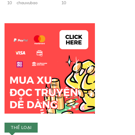
10
chauvubao
10
THỂ LOẠI