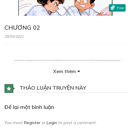
Free
CHƯƠNG 02
20/02/2021
Xem thêm
Free
THẢO LUẬN TRUYỆN NÀY
CHƯƠNG 03
Để lại một bình luận
20/02/2021
You must
Register
or
Login
to post a comment.