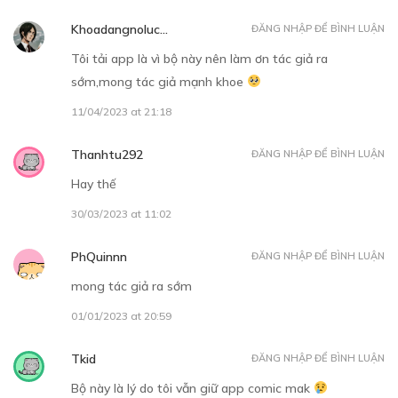
Khoadangnoluc...
ĐĂNG NHẬP ĐỂ BÌNH LUẬN
Tôi tải app là vì bộ này nên làm ơn tác giả ra
sớm,mong tác giả mạnh khoe
Free
11/04/2023 at 21:18
Thanhtu292
CHƯƠNG 06
ĐĂNG NHẬP ĐỂ BÌNH LUẬN
Hay thế
10/09/2021
30/03/2023 at 11:02
PhQuinnn
ĐĂNG NHẬP ĐỂ BÌNH LUẬN
mong tác giả ra sớm
01/01/2023 at 20:59
Free
Tkid
ĐĂNG NHẬP ĐỂ BÌNH LUẬN
CHƯƠNG 07
Bộ này là lý do tôi vẫn giữ app comic mak