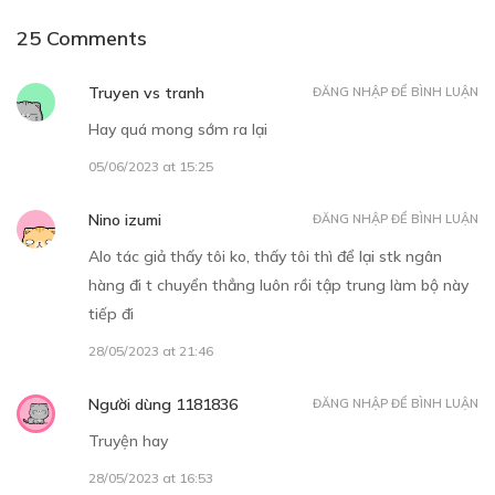
25 Comments
Free
Truyen vs tranh
ĐĂNG NHẬP ĐỂ BÌNH LUẬN
Hay quá mong sớm ra lại
CHƯƠNG 04
05/06/2023 at 15:25
20/02/2021
Nino izumi
ĐĂNG NHẬP ĐỂ BÌNH LUẬN
Alo tác giả thấy tôi ko, thấy tôi thì để lại stk ngân
hàng đi t chuyển thẳng luôn rồi tập trung làm bộ này
tiếp đi
Free
28/05/2023 at 21:46
Người dùng 1181836
ĐĂNG NHẬP ĐỂ BÌNH LUẬN
CHƯƠNG 05
Truyện hay
15/08/2021
28/05/2023 at 16:53