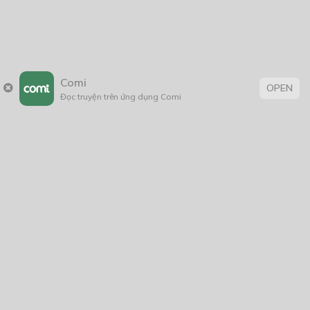
Giáp Hồng My
7/2020
5
24/05/2021
2025
2024
2023
2022
2021
2020
2019
2018
Comi
2017
2016
2014
2011
OPEN
Đọc truyện trên ứng dụng Comi
2005
1/11/2020
Trang chủ
Về chúng tôi
Điều khoản sử dụng
Hỏi & Đáp
Liên hệ
COMI © 2024 Comicola - Nền tảng truyện tranh bản quyền duy nhất tại
Việt Nam.