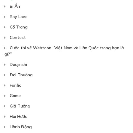
Bí Ẩn
Boy Love
Cổ Trang
Contest
Cuộc thi vẽ Webtoon “Việt Nam và Hàn Quốc trong bạn là
gì?”
Doujinshi
Đời Thường
Fanfic
Game
Giả Tưởng
Hài Hước
Hành Động