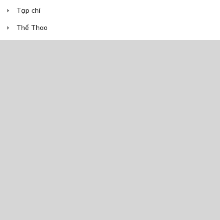
Tạp chí
Thể Thao
Thiếu Nhi
Tiểu Thuyết
Tình Cảm
Trinh Thám
Trùng Sinh
Truyện Ngắn
Truyện Việt Nam
Webtoon Contest
Xuyên Không
NĂM PHÁT HÀNH