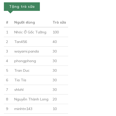
Tặng trà sữa
#
Người dùng
Trà sữa
1
Nhóc Ở Gốc Tường
100
2
Tan456
40
3
wayami.panda
30
4
phongphong
30
5
Tran Duc
30
6
Tia Tía
30
7
vhlvhl
30
8
Nguyễn Thành Long
20
9
minhtn143
10