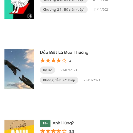
Chương 2.1 : Bữa ăn (tiếp)
11/11/2021
Dẫu Biết Là Đau Thương
4
Ký ức
23/07/2021
Không dễ bị ức hiếp
23/07/2021
Anh Hùng?
18+
3.3