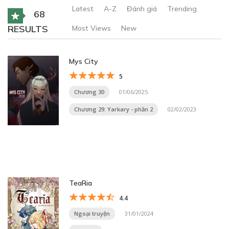
Latest
A-Z
Đánh giá
Trending
68
RESULTS
Most Views
New
Mys City
5
Chương 30
01/06/2025
Chương 29: Yarkary - phần 2
02/02/2023
TeaRia
4.4
Ngoại truyện
31/01/2024