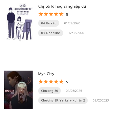
Chị tôi là hoạ sĩ nghiệp dư
5
04. Bỏ rác
01/09/2020
03. Deadline
12/08/2020
Mys City
5
Chương 30
01/06/2025
Chương 29: Yarkary - phần 2
02/02/2023