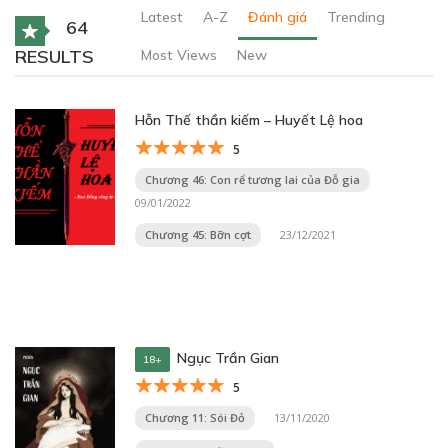
Latest
A-Z
Đánh giá
Trending
64
RESULTS
Most Views
New
Hỗn Thế thần kiếm – Huyết Lệ hoa
5
Chương 46: Con rể tương lai của Đỗ gia
09/01/2022
Chương 45: Bỡn cợt
23/12/2021
Ngục Trần Gian
18+
5
Chương 11: Sói Đỏ
13/11/2020