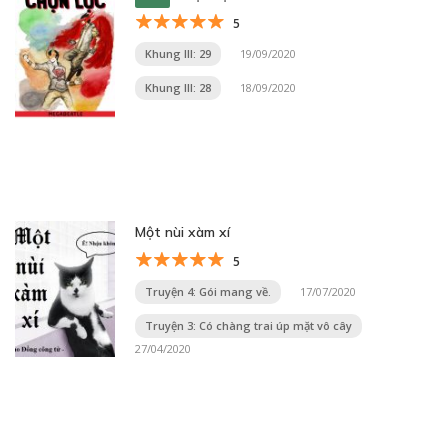
5
Khung III: 29
19/09/2020
Khung III: 28
18/09/2020
Một nùi xàm xí
5
Truyện 4: Gói mang về.
17/07/2020
Truyện 3: Có chàng trai úp mặt vô cây
27/04/2020