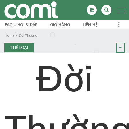
FAQ – HỎI & ĐÁP
GIỎ HÀNG
LIÊN HỆ
Home
Đời Thường
THỂ LOẠI
Đời
Thườn