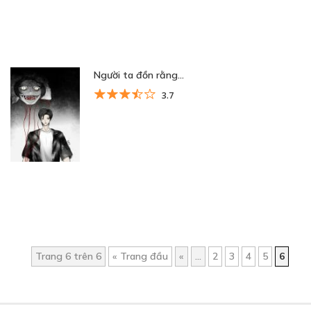
Người ta đồn rằng…
3.7
Trang 6 trên 6
« Trang đầu
«
...
2
3
4
5
6