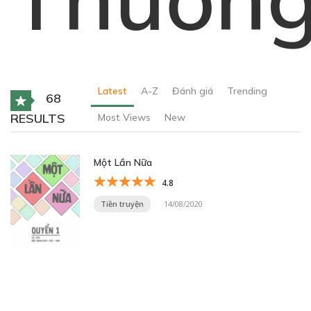
Latest
A-Z
Đánh giá
Trending
68
RESULTS
Most Views
New
Một Lần Nữa
4.8
Tiền truyện
14/08/2020