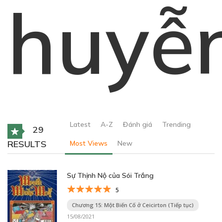
huyễ
Latest
A-Z
Đánh giá
Trending
29
RESULTS
Most Views
New
Sự Thịnh Nộ của Sói Trắng
5
Chương 15: Một Biến Cố ở Ceicirton (Tiếp tục)
15/08/2021