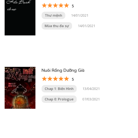
5
Thư mệnh
14/01/2021
Mùa thu đa sự
14/01/2021
Nuôi Rồng Dưỡng Già
5
Chap 1: Biến Hình
13/04/2021
Chap 0: Prologue
07/03/2021