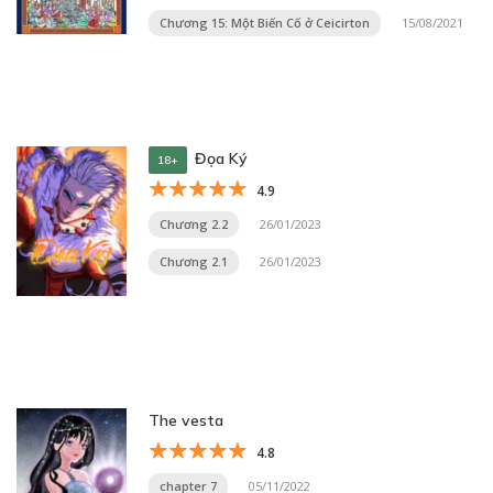
Chương 15: Một Biến Cố ở Ceicirton
15/08/2021
Đọa Ký
18+
4.9
Chương 2.2
26/01/2023
Chương 2.1
26/01/2023
The vesta
4.8
chapter 7
05/11/2022