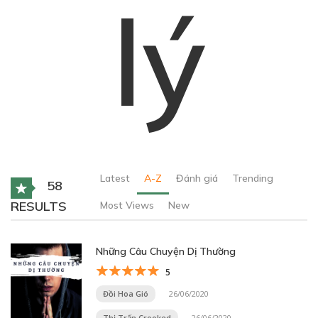
lý
Latest
A-Z
Đánh giá
Trending
58
RESULTS
Most Views
New
Những Câu Chuyện Dị Thường
5
Đồi Hoa Gió
26/06/2020
Thị Trấn Crooked
26/06/2020