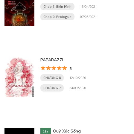
Chap 1: Biến Hình
13/04/2021
Chap 0: Prologue
07/03/2021
PAPARAZZI
5
CHƯƠNG 8
12/10/2020
CHƯƠNG 7
24/09/2020
Quỷ Xác Sống
18+