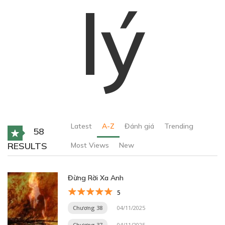
lý
Latest
A-Z
Đánh giá
Trending
58
RESULTS
Most Views
New
Đừng Rời Xa Anh
5
Chương 38
04/11/2025
Chương 37
04/11/2025