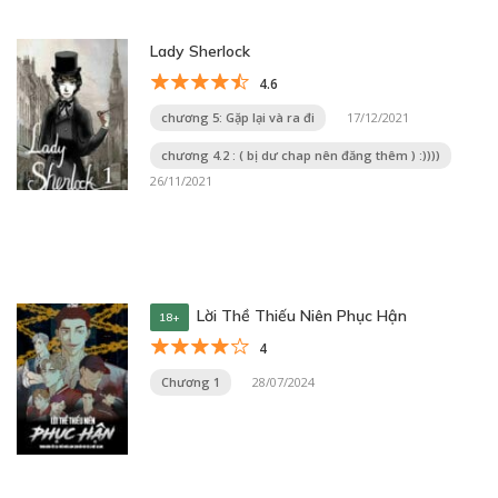
Lady Sherlock
4.6
chương 5: Gặp lại và ra đi
17/12/2021
chương 4.2 : ( bị dư chap nên đăng thêm ) :))))
26/11/2021
Lời Thề Thiếu Niên Phục Hận
18+
4
Chương 1
28/07/2024