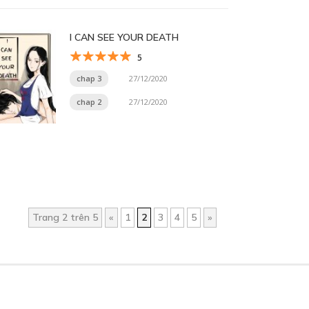
I CAN SEE YOUR DEATH
5
chap 3
27/12/2020
chap 2
27/12/2020
Trang 2 trên 5
«
1
2
3
4
5
»