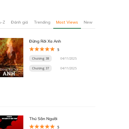
A-Z
Đánh giá
Trending
Most Views
New
Đừng Rời Xa Anh
5
Chương 38
04/11/2025
Chương 37
04/11/2025
Thú Săn Người
5