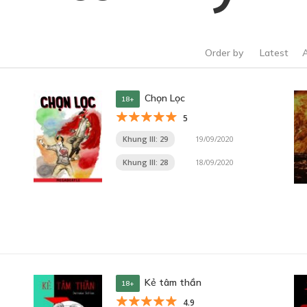
Order by
Latest
Chọn Lọc
18+
5
Khung III: 29
19/09/2020
Khung III: 28
18/09/2020
Kẻ tâm thần
18+
4.9