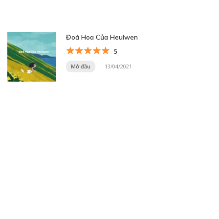
Đoá Hoa Của Heulwen
5
Mở đầu
13/04/2021
Trang 6 trên 20
« Trang đầu
«
...
4
5
6
7
8
...
20
...
»
Trang cuối »