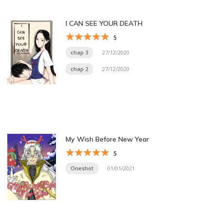
I CAN SEE YOUR DEATH
5
chap 3
27/12/2020
chap 2
27/12/2020
My Wish Before New Year
5
Oneshot
01/01/2021