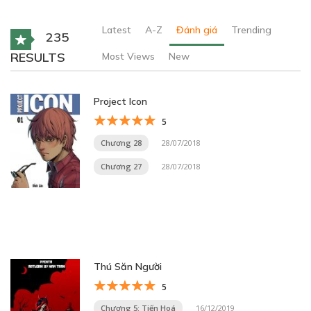
Latest
A-Z
Đánh giá
Trending
235
RESULTS
Most Views
New
Project Icon
5
Chương 28
28/07/2018
Chương 27
28/07/2018
Thú Săn Người
5
Chương 5: Tiến Hoá
16/12/2019