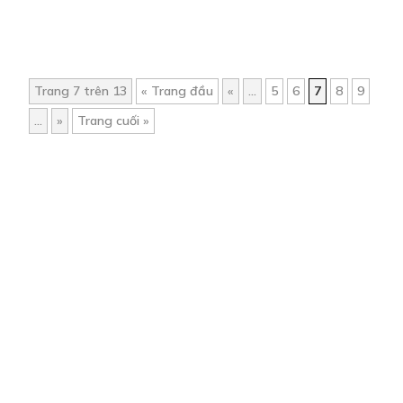
Trang 7 trên 13
« Trang đầu
«
...
5
6
7
8
9
...
»
Trang cuối »
Trang chủ
Về chúng tôi
Điều khoản sử dụng
Hỏi & Đáp
Liên hệ
COMI © 2024 Comicola - Nền tảng truyện tranh bản quyền duy nhất tại
Việt Nam.
Cơ quan chủ quản: Công ty Cổ phần Comicola
Giấy xác nhận Đăng ký hoạt động phát hành Xuất bản phẩm điện tử số