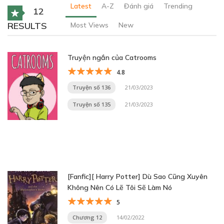
Latest
A-Z
Đánh giá
Trending
12
RESULTS
Most Views
New
Truyện ngắn của Catrooms
4.8
Truyện số 136
21/03/2023
Truyện số 135
21/03/2023
[Fanfic][ Harry Potter] Dù Sao Cũng Xuyên
Không Nên Có Lẽ Tôi Sẽ Làm Nó
5
Chương 12
14/02/2022