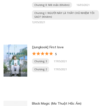
Chương II: Mê mẩn (Khiêm)
16/05/2021
Chương I: NGƯỜI NÀY LÀ THẦY CHỦ NHIỆM TÔI
SAO? (Khiêm)
12/05/2021
[Jungkook] First love
5
Chương 3
17/05/2021
Chương 2
17/05/2021
Black Magic (Ma Thuật Hắc Ám)