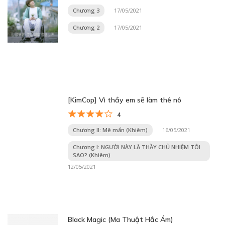
Chương 3
17/05/2021
Chương 2
17/05/2021
[KimCop] Vì thầy em sẽ làm thê nô
4
Chương II: Mê mẩn (Khiêm)
16/05/2021
Chương I: NGƯỜI NÀY LÀ THẦY CHỦ NHIỆM TÔI
SAO? (Khiêm)
12/05/2021
Black Magic (Ma Thuật Hắc Ám)