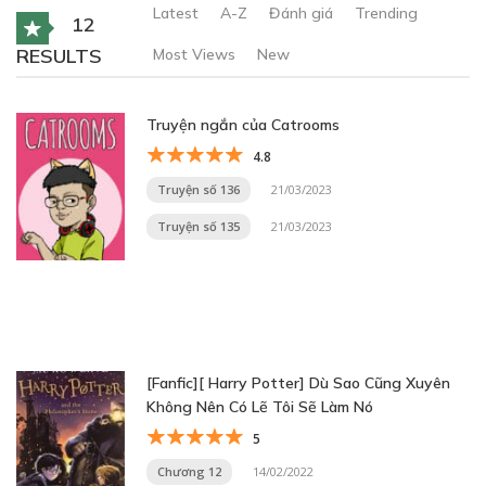
Latest
A-Z
Đánh giá
Trending
12
RESULTS
Most Views
New
Truyện ngắn của Catrooms
4.8
Truyện số 136
21/03/2023
Truyện số 135
21/03/2023
[Fanfic][ Harry Potter] Dù Sao Cũng Xuyên
Không Nên Có Lẽ Tôi Sẽ Làm Nó
5
Chương 12
14/02/2022