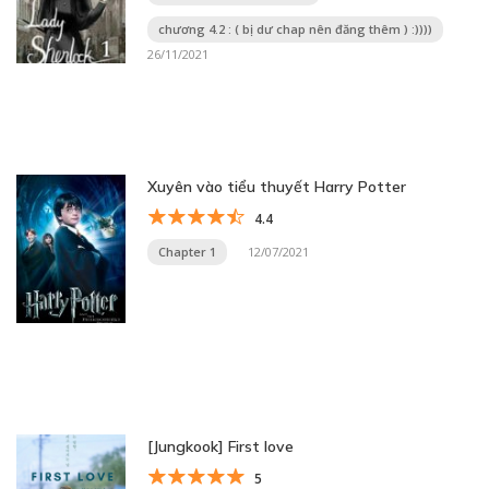
chương 4.2 : ( bị dư chap nên đăng thêm ) :))))
26/11/2021
Xuyên vào tiểu thuyết Harry Potter
4.4
Chapter 1
12/07/2021
[Jungkook] First love
5