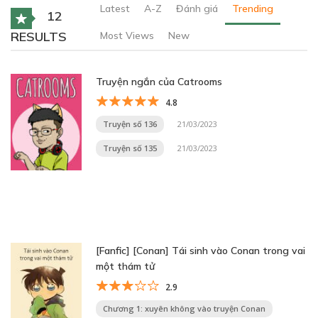
Latest
A-Z
Đánh giá
Trending
12
RESULTS
Most Views
New
Truyện ngắn của Catrooms
4.8
Truyện số 136
21/03/2023
Truyện số 135
21/03/2023
[Fanfic] [Conan] Tái sinh vào Conan trong vai
một thám tử
2.9
Chương 1: xuyên không vào truyện Conan