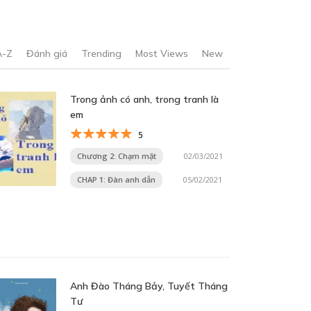
A-Z
Đánh giá
Trending
Most Views
New
Trong ảnh có anh, trong tranh là
em
5
Chương 2: Chạm mặt
02/03/2021
CHAP 1: Đàn anh dẫn
05/02/2021
Anh Đào Tháng Bảy, Tuyết Tháng
Tư