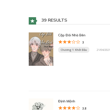
39 RESULTS
Cặp Đôi Nhà Bên
3
Chương 1: Khởi Đầu
21/04/202
Định Mệnh
3.8