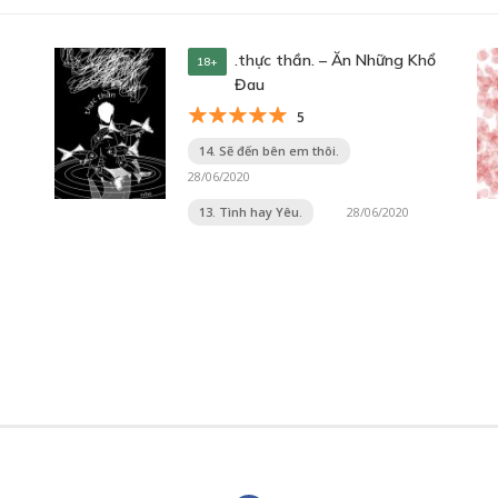
.thực thần. – Ăn Những Khổ
18+
Đau
5
14. Sẽ đến bên em thôi.
28/06/2020
13. Tình hay Yêu.
28/06/2020