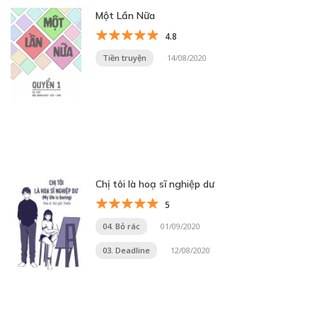
Một Lần Nữa
4.8
Tiền truyện
14/08/2020
Chị tôi là hoạ sĩ nghiệp dư
5
04. Bỏ rác
01/09/2020
03. Deadline
12/08/2020