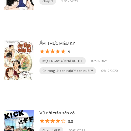
chap 2
27/12/2020
ẨM THỰC MIÊU KÝ
5
MỘT NGÀY Ở NHÀ ẠC-TÍT
07/06/2023
Chương 4: con ruột?! con nuôi?!
05/12/2020
Vũ đài trên sân cỏ
3.8
Chap 4 (P2)
10/01/2021