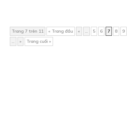
Trang 7 trên 11
« Trang đầu
«
...
5
6
7
8
9
...
»
Trang cuối »
Trang chủ
Về chúng tôi
Điều khoản sử dụng
Hỏi & Đáp
Liên hệ
COMI © 2024 Comicola - Nền tảng truyện tranh bản quyền duy nhất tại
Việt Nam.
Cơ quan chủ quản: Công ty Cổ phần Comicola
Giấy xác nhận Đăng ký hoạt động phát hành Xuất bản phẩm điện tử số