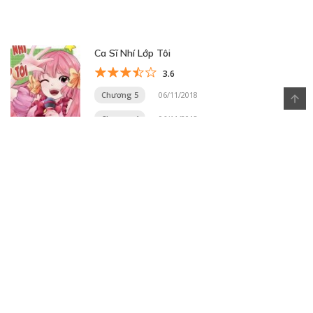
Ca Sĩ Nhí Lớp Tôi
3.6
Chương 5
06/11/2018
Chương 4
06/11/2018
Trang 19 trên 20
« Trang đầu
«
...
10
...
16
17
18
19
20
»