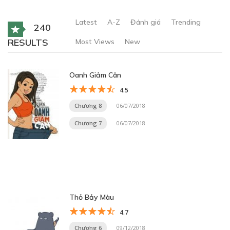
Latest
A-Z
Đánh giá
Trending
240
RESULTS
Most Views
New
Oanh Giảm Cân
4.5
Chương 8
06/07/2018
Chương 7
06/07/2018
Thỏ Bảy Màu
4.7
Chương 6
09/12/2018