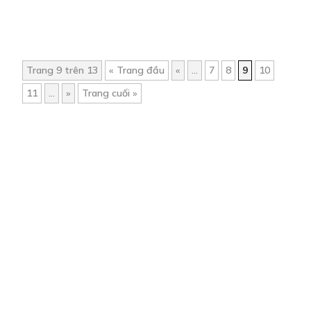
Trang 9 trên 13
« Trang đầu
«
...
7
8
9
10
11
...
»
Trang cuối »
Trang chủ
Về chúng tôi
Điều khoản sử dụng
Hỏi & Đáp
Liên hệ
COMI © 2024 Comicola - Nền tảng truyện tranh bản quyền duy nhất tại
Việt Nam.
Cơ quan chủ quản: Công ty Cổ phần Comicola
Giấy xác nhận Đăng ký hoạt động phát hành Xuất bản phẩm điện tử số