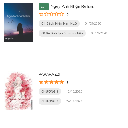
Ngày Anh Nhận Ra Em.
18+
0
01. Bách Niên Nan Ngộ
04/09/2020
00.Đa tình tự cổ nan di hận
03/09/2020
PAPARAZZI
5
CHƯƠNG 8
12/10/2020
CHƯƠNG 7
24/09/2020