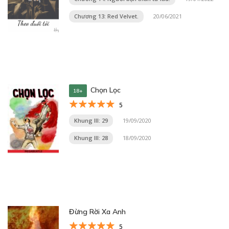
Chương 13: Red Velvet.
20/06/2021
Chọn Lọc
18+
5
Khung III: 29
19/09/2020
Khung III: 28
18/09/2020
Đừng Rời Xa Anh
5