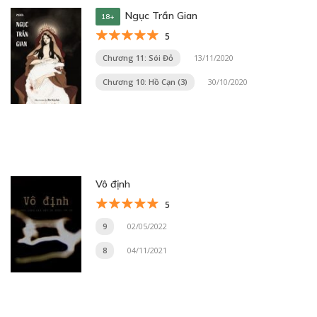
Ngục Trần Gian
18+
5
Chương 11: Sói Đỏ
13/11/2020
Chương 10: Hồ Cạn (3)
30/10/2020
Vô định
5
9
02/05/2022
8
04/11/2021