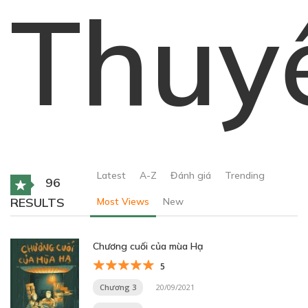
Thuy
Latest
A-Z
Đánh giá
Trending
96
RESULTS
Most Views
New
Chương cuối của mùa Hạ
5
Chương 3
20/09/2021