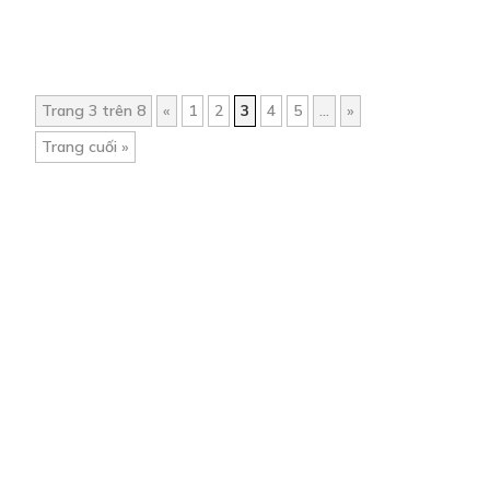
Trang 3 trên 8
«
1
2
3
4
5
...
»
Trang cuối »
Trang chủ
Về chúng tôi
Điều khoản sử dụng
Hỏi & Đáp
Liên hệ
COMI © 2024 Comicola - Nền tảng truyện tranh bản quyền duy nhất tại
Việt Nam.
Cơ quan chủ quản: Công ty Cổ phần Comicola
Giấy xác nhận Đăng ký hoạt động phát hành Xuất bản phẩm điện tử số