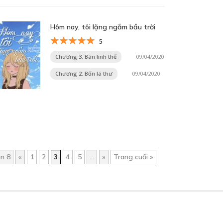
Hôm nay, tôi lặng ngắm bầu trời
5
Chương 3: Bán linh thể
09/04/2020
Chương 2: Bốn lá thư
09/04/2020
ên 8
«
1
2
3
4
5
...
»
Trang cuối »