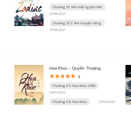
Chương 33: Đôi mắt người chết.
23/08/2021
Chương 32.2: Nói chuyện riêng.
18/08/2021
Họa Khúc – Quyển Thượng
5
Chương 6.9: Họa khúc (Hết)
04/07/2023
Chương 6.8: Họa khúc
25/06/2023