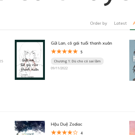
Order by
Latest
Gửi Lan, cô gái tuổi thanh xuân
5
25
Chương 1: Dù cho có sai lầm
09/11/2022
Hậu Duệ Zodiac
4