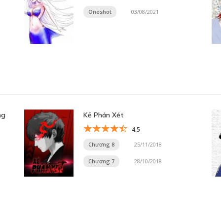
Oneshot
03/08/2021
ng
Kẻ Phán Xét
4.5
Chương 8
25/11/2018
Chương 7
28/10/2018