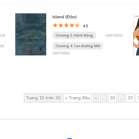
Island (Đảo)
4.5
2020
Chương 5. Hành Động
26/07/2022
020
Chương 4. Con Đường Mới
26/07/2022
Trang 15 trên 20
« Trang đầu
«
...
10
...
13