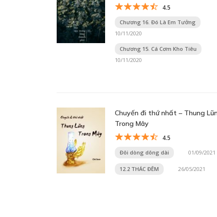
4.5
Chương 16. Đó Là Em Tưởng
10/11/2020
Chương 15. Cá Cơm Kho Tiêu
10/11/2020
Chuyến đi thứ nhất – Thung Lũ
Trong Mây
4.5
Đôi dòng dông dài
01/09/2021
12.2 THÁC ĐÊM
26/05/2021