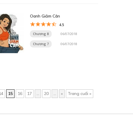
Oanh Giảm Cân
4.5
Chương 8
06/07/2018
Chương 7
06/07/2018
14
15
16
17
...
20
...
»
Trang cuối »