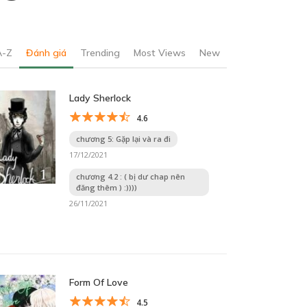
A-Z
Đánh giá
Trending
Most Views
New
Lady Sherlock
4.6
chương 5: Gặp lại và ra đi
17/12/2021
chương 4.2 : ( bị dư chap nên
đăng thêm ) :))))
26/11/2021
Form Of Love
4.5