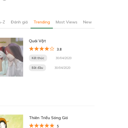
A-Z
Đánh giá
Trending
Most Views
New
Quái Vật
3.8
Kết thúc
30/04/2020
Bắt đầu
30/04/2020
Thiên Triều Sóng Gió
5