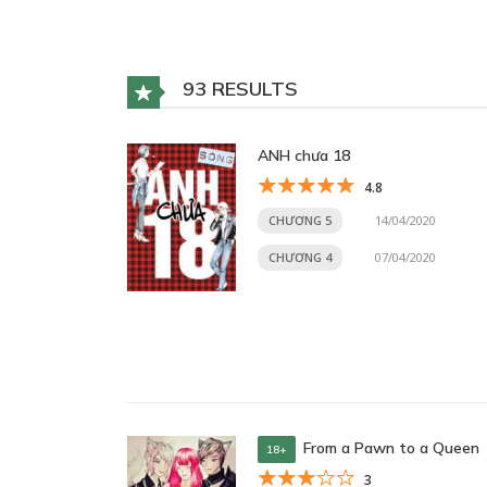
93 RESULTS
ANH chưa 18
4.8
CHƯƠNG 5
14/04/2020
CHƯƠNG 4
07/04/2020
From a Pawn to a Queen
18+
3