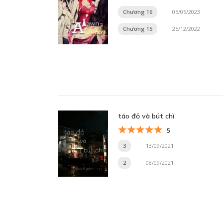
Chương 16
05/05/2023
Chương 15
25/12/2022
táo đỏ và bút chì
5
3
13/09/2021
2
08/09/2021