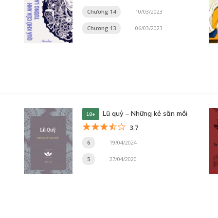
Chương 14
10/03/2023
Chương 13
06/03/2023
Lũ quỷ – Những kẻ săn mồi
18+
3.7
6
19/04/2024
5
27/04/2020