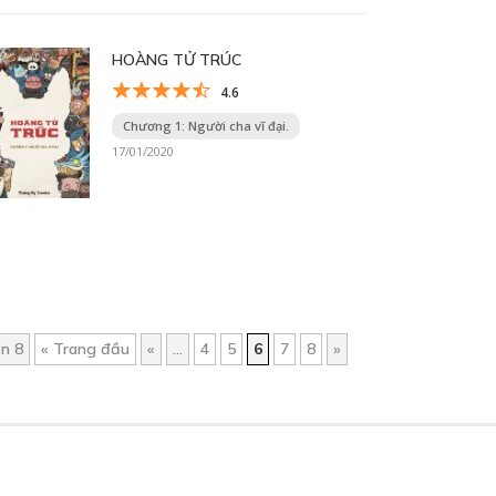
HOÀNG TỬ TRÚC
4.6
Chương 1: Người cha vĩ đại.
17/01/2020
ên 8
« Trang đầu
«
...
4
5
6
7
8
»