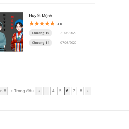
Huyết Mệnh
4.8
Chương 15
21/08/2020
Chương 14
07/08/2020
ên 8
« Trang đầu
«
...
4
5
6
7
8
»