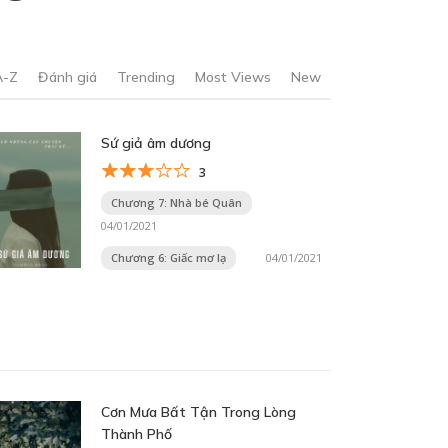
A-Z
Đánh giá
Trending
Most Views
New
Sứ giả âm dương
3
Chương 7: Nhà bé Quân
04/01/2021
Chương 6: Giấc mơ lạ
04/01/2021
Cơn Mưa Bất Tận Trong Lòng
Thành Phố