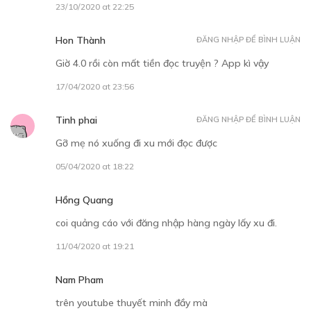
23/10/2020 at 22:25
Hon Thành
ĐĂNG NHẬP ĐỂ BÌNH LUẬN
30
Points
Giờ 4.0 rồi còn mất tiền đọc truyện ? App kì vậy
TẬP 9
17/04/2020 at 23:56
Kẻ hủy diêt
Tinh phai
ĐĂNG NHẬP ĐỂ BÌNH LUẬN
19/11/2018
Gỡ mẹ nó xuống đi xu mới đọc được
05/04/2020 at 18:22
Hồng Quang
coi quảng cáo với đăng nhập hàng ngày lấy xu đi.
30
Points
11/04/2020 at 19:21
TẬP 10
Nam Pham
Nguồn điện chết
trên youtube thuyết minh đầy mà