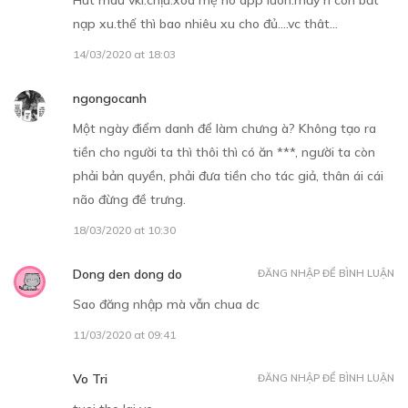
nạp xu.thế thì bao nhiêu xu cho đủ….vc thât…
TẬP 12
14/03/2020 at 18:03
Những kẻ giả dạng
ngongocanh
14/12/2018
Một ngày điểm danh để làm chưng à? Không tạo ra
tiền cho người ta thì thôi thì có ăn ***, người ta còn
phải bản quyền, phải đưa tiền cho tác giả, thân ái cái
não đừng đề trưng.
18/03/2020 at 10:30
30
Points
Dong den dong do
ĐĂNG NHẬP ĐỂ BÌNH LUẬN
TẬP 13
Sao đăng nhập mà vẫn chua dc
Người hùng không gian
11/03/2020 at 09:41
21/12/2018
Vo Tri
ĐĂNG NHẬP ĐỂ BÌNH LUẬN