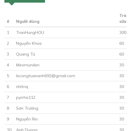
Trà
#
Người dùng
sữa
1
TranHungHOU
300
30
Points
2
Nguyễn Khoa
60
TẬP 19
3
Quang Tú
60
Gián điệp Rôbôt
4
Meomunden
30
10/02/2019
5
lecongtuananh692@gmail.com
30
6
nhitnq
30
7
pyrrha112
30
8
Sơn Trương
30
9
Nguyễn Rin
30
30
Points
10
Anh Duong
30