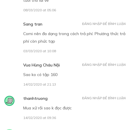
tuoi tho lai ve
08/03/2020 at 05:06
Sang tran
ĐĂNG NHẬP ĐỂ BÌNH LUẬN
30
Points
Comi nên đa dạng trong cách trả phí. Phương thức trả
phí còn phức tạp
TẬP 14
03/03/2020 at 10:08
Nữ quái YanĐa
28/12/2018
Vua Hùng Cháu Nội
ĐĂNG NHẬP ĐỂ BÌNH LUẬN
Sao ko có tập 160
14/02/2020 at 21:13
thanhtruong
ĐĂNG NHẬP ĐỂ BÌNH LUẬN
Mua xử rồi sao k đọc được
30
Points
14/02/2020 at 09:36
TẬP 15