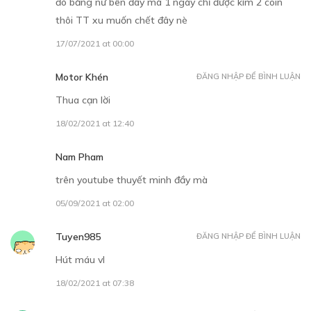
đó bằng nữ bên đây mà 1 ngày chỉ được kím 2 coin
thôi TT xu muốn chết đây nè
Free
17/07/2021 at 00:00
TẬP 4
Motor Khén
ĐĂNG NHẬP ĐỂ BÌNH LUẬN
Lọ nước thần
Thua cạn lời
01/11/2018
18/02/2021 at 12:40
Nam Pham
trên youtube thuyết minh đầy mà
05/09/2021 at 02:00
30
Points
Tuyen985
ĐĂNG NHẬP ĐỂ BÌNH LUẬN
TẬP 5
Hút máu vl
Dũng sĩ cụt tay
18/02/2021 at 07:38
07/11/2018