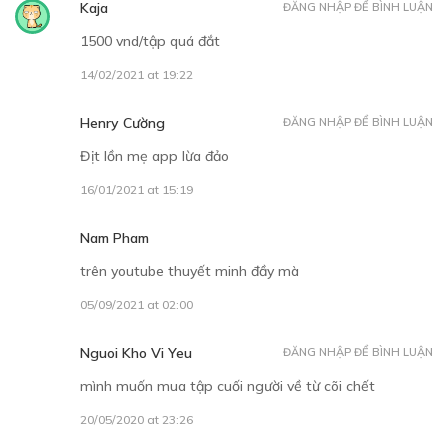
Kaja
ĐĂNG NHẬP ĐỂ BÌNH LUẬN
1500 vnd/tập quá đắt
14/02/2021 at 19:22
Henry Cường
ĐĂNG NHẬP ĐỂ BÌNH LUẬN
30
Points
Địt lồn mẹ app lừa đảo
TẬP 6
16/01/2021 at 15:19
Mưu kế phù thủy
Nam Pham
07/11/2018
trên youtube thuyết minh đầy mà
05/09/2021 at 02:00
Nguoi Kho Vi Yeu
ĐĂNG NHẬP ĐỂ BÌNH LUẬN
mình muốn mua tập cuối người về từ cõi chết
30
Points
20/05/2020 at 23:26