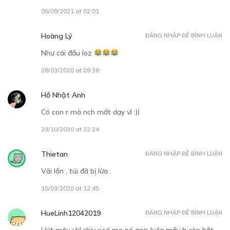
26/11/2018
05/09/2021 at 02:01
Hoàng Lý
ĐĂNG NHẬP ĐỂ BÌNH LUẬN
Như cái đầu loz
28/03/2020 at 09:38
30
Points
Hồ Nhật Anh
TẬP 11
Có con r mà nch mất dạy vl :))
Giống người kinh dị
23/10/2020 at 22:24
30/11/2018
Thietan
ĐĂNG NHẬP ĐỂ BÌNH LUẬN
Vãi lồn , túi đã bị lừa .
15/03/2020 at 12:45
HueLinh12042019
ĐĂNG NHẬP ĐỂ BÌNH LUẬN
30
Points
Hút máu vkl.chịu.xoá mẹ nó app luôn.mấy h còn bắt