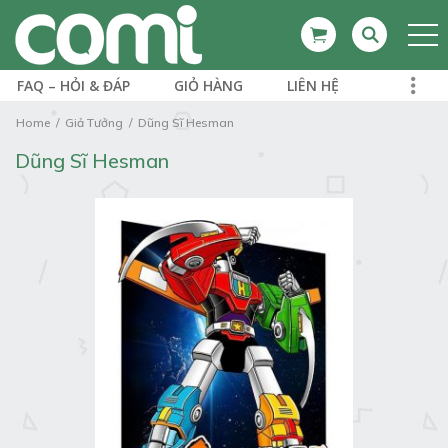
FAQ – HỎI & ĐÁP
GIỎ HÀNG
LIÊN HỆ
Home
Giả Tưởng
Dũng Sĩ Hesman
Dũng Sĩ Hesman