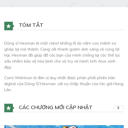
TÓM TẮT
Dũng sĩ Hesman là một robot khổng lồ do năm con mãnh sư
ghép lại mà thành. Cùng với thanh gươm ánh sáng vô cùng lợi
hại, Hesman đã giúp đỡ các bạn của mình chống lại các thế lực
xấu nhằm bảo vệ hòa bình cho vũ trụ và hành tinh Arus xinh
đẹp.
Comi Webtoon là đơn vị duy nhất được phân phối phiên bản
digital của Dũng Sĩ Hesman, với sự chấp thuận của tác giả Hùng
Lân.
CÁC CHƯƠNG MỚI CẬP NHẬT