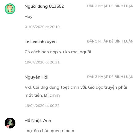
TẬP 7
Người dùng 813552
ĐĂNG NHẬP ĐỂ BÌNH LUẬN
Hành tinh chết
Hay
12/11/2018
01/05/2020 at 20:10
Le Leminhxuyen
ĐĂNG NHẬP ĐỂ BÌNH LUẬN
Có cách nào nạp xu ko moi người
19/04/2020 at 20:31
30
Points
Nguyễn Hải
ĐĂNG NHẬP ĐỂ BÌNH LUẬN
Vkl. Cái ứng dụng toẹt cmn vời. Giờ đọc truyện phải
TẬP 8
mất tiền. Đĩ cmm
Thu phục người thú
19/04/2020 at 00:22
19/11/2018
Hồ Nhật Anh
Loại ăn chùa quen r láo à