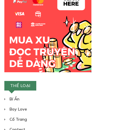
30
Points
TẬP 22
Báu Vật Của ARUS
03/03/2019
THỂ LOẠI
30
Points
Bí Ẩn
Boy Love
TẬP 23
Cổ Trang
Truy Tìm Tội Phạm
Contest