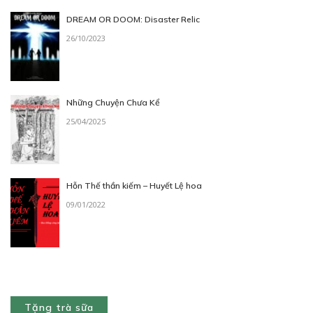
DREAM OR DOOM: Disaster Relic
30
Points
26/10/2023
TẬP 17
Tội phạm vũ trụ
27/01/2019
Những Chuyện Chưa Kể
25/04/2025
Hỗn Thế thần kiếm – Huyết Lệ hoa
09/01/2022
30
Points
TẬP 18
Bí mật hành tinh chết
03/02/2019
Tặng trà sữa