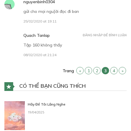
nguyenbinh0304
Chúa tể vũ trụ
gửi cho mọi ngu]ời đọc đi ban
06/01/2019
25/02/2020 at 19:11
Quach Tanlap
ĐĂNG NHẬP ĐỂ BÌNH LUẬN
Tập 160 không thấy
08/02/2020 at 21:24
30
Points
Trang
«
1
2
3
4
»
TẬP 16
Chiến công của Gát Cô
CÓ THỂ BẠN CŨNG THÍCH
13/01/2019
Hãy Để Tôi Lắng Nghe
19/04/2025