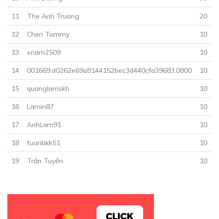
TẬP 20
11
The Anh Truong
20
Bí ẩn ngoài vũ trụ
12
Chen Tommy
10
17/02/2019
13
xnam2509
10
14
001669.d0262e69a8144152bec3d440cfa39683.0800
10
15
quanglamskh
10
16
Lamin87
10
30
Points
17
AnhLam91
10
TẬP 21
18
tuanbkk51
10
Người Máy Phản Loạn
19
Trần Tuyển
10
24/02/2019