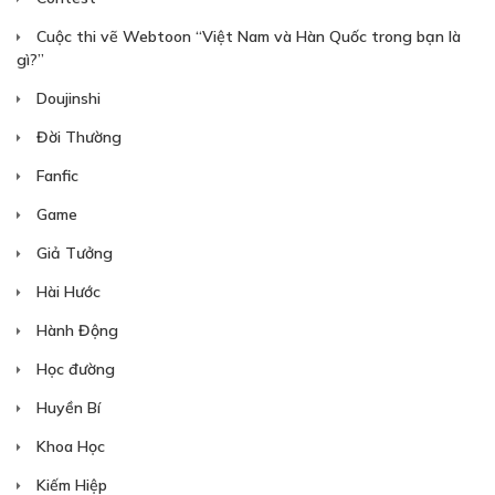
05/03/2019
Cuộc thi vẽ Webtoon “Việt Nam và Hàn Quốc trong bạn là
gì?”
Doujinshi
Đời Thường
Fanfic
30
Points
Game
TẬP 24
Giả Tưởng
Thanh Gươm Thần
Hài Hước
10/03/2019
Hành Động
Học đường
Huyền Bí
Khoa Học
Kiếm Hiệp
30
Points