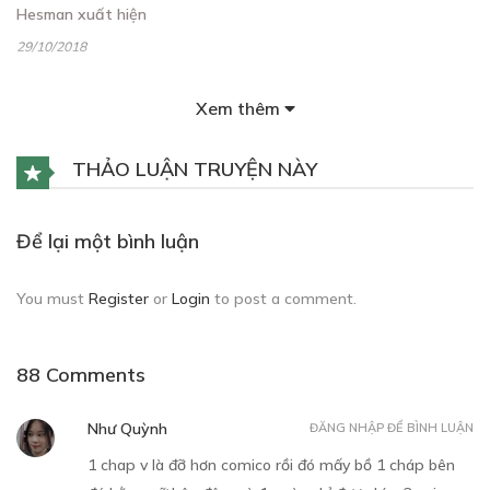
Hesman xuất hiện
29/10/2018
Xem thêm
THẢO LUẬN TRUYỆN NÀY
Free
Để lại một bình luận
TẬP 3
You must
Register
or
Login
to post a comment.
Mãng xà giả dạng
29/10/2018
88 Comments
Như Quỳnh
ĐĂNG NHẬP ĐỂ BÌNH LUẬN
1 chap v là đỡ hơn comico rồi đó mấy bồ 1 cháp bên