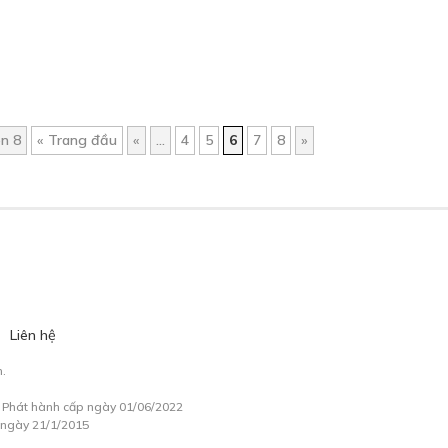
ên 8
« Trang đầu
«
...
4
5
6
7
8
»
Liên hệ
.
à Phát hành cấp ngày 01/06/2022
 ngày 21/1/2015