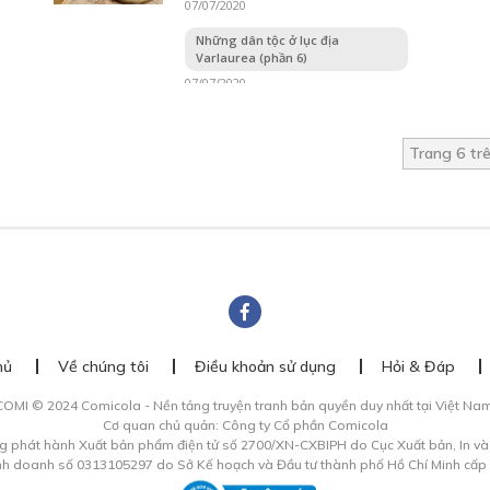
07/07/2020
Những dân tộc ở lục địa
Varlaurea (phần 6)
07/07/2020
Trang 6 tr
hủ
Về chúng tôi
Điều khoản sử dụng
Hỏi & Đáp
COMI © 2024 Comicola - Nền tảng truyện tranh bản quyền duy nhất tại Việt Nam
Cơ quan chủ quản: Công ty Cổ phần Comicola
g phát hành Xuất bản phẩm điện tử số 2700/XN-CXBIPH do Cục Xuất bản, In v
inh doanh số 0313105297 do Sở Kế hoạch và Đầu tư thành phố Hồ Chí Minh cấp