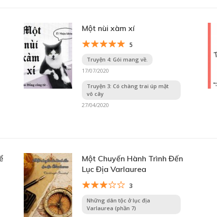
Một nùi xàm xí
5
Truyện 4: Gói mang về.
17/07/2020
Truyện 3: Có chàng trai úp mặt
vô cây
27/04/2020
ể
Một Chuyến Hành Trình Đến
Lục Địa Varlaurea
3
Những dân tộc ở lục địa
Varlaurea (phần 7)