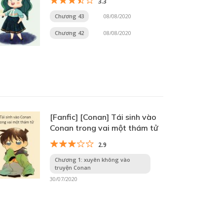
3.3
Chương 43
08/08/2020
Chương 42
08/08/2020
[Fanfic] [Conan] Tái sinh vào
Conan trong vai một thám tử
2.9
Chương 1: xuyên không vào
truyện Conan
30/07/2020