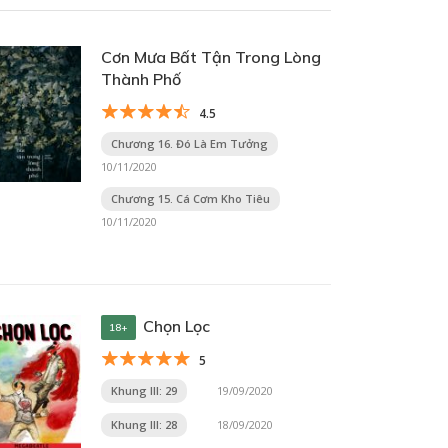
Cơn Mưa Bất Tận Trong Lòng
Thành Phố
4.5
Chương 16. Đó Là Em Tưởng
10/11/2020
Chương 15. Cá Cơm Kho Tiêu
10/11/2020
Chọn Lọc
18+
5
Khung III: 29
19/09/2020
Khung III: 28
18/09/2020