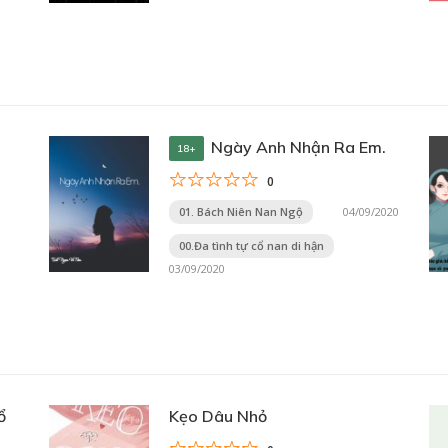
Ngày Anh Nhận Ra Em.
18+
0
01. Bách Niên Nan Ngộ
04/09/2020
00.Đa tình tự cổ nan di hận
03/09/2020
ổ
Kẹo Dâu Nhỏ