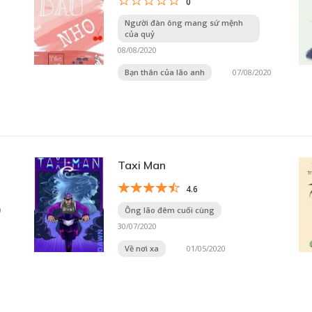
0
Người đàn ông mang sứ mệnh
của quỷ
08/08/2020
Bạn thân của lão anh
07/08/2020
Taxi Man
4.6
0
Ông lão đêm cuối cùng
30/07/2020
Về nơi xa
01/05/2020