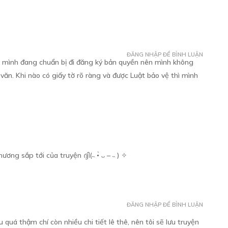
Free
VÀ CUỐN TIỂU THUYẾT HỌC ĐƯỜNG:
ĐĂNG NHẬP ĐỂ BÌNH LUẬN
à mình đang chuẩn bị đi đăng ký bản quyền nên mình không
 văn. Khi nào có giấy tờ rõ ràng và được Luật bảo vệ thì mình
Free
VÀ CUỐN TIỂU THUYẾT HỌC ĐƯỜNG:
ơng sắp tới của truyện ദ്ദി(˵ •̀ ᴗ – ˵ ) ✧
ĐĂNG NHẬP ĐỂ BÌNH LUẬN
quá thậm chí còn nhiều chi tiết lê thê, nên tôi sẽ lưu truyện