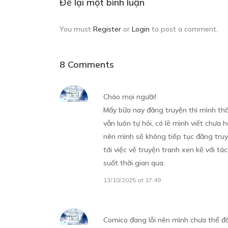
Để lại một bình luận
13/11/2023
You must
Register
or
Login
to post a comment.
8 Comments
QUYỂN 01 - CHƯƠNG 06: TÔI V
Chào mọi người!
14/11/2023
Mấy bữa nay đăng truyện thì mình thấ
vẫn luôn tự hỏi, có lẽ mình viết chưa
nên mình sẽ không tiếp tục đăng truyệ
tới việc vẽ truyện tranh xen kẽ với 
suốt thời gian qua.
QUYỂN 01 - CHƯƠNG 07: TÔI V
13/10/2025 at 17:49
CHẤT*
14/11/2023
Comico đang lỗi nên mình chưa thể 