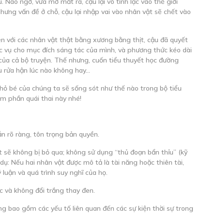
 Nào ngờ, vừa mở mắt ra, cậu lại vô tình lạc vào thế giới
hưng vấn đề ở chỗ, cậu lại nhập vai vào nhân vật sẽ chết vào
ện với các nhân vật thật bằng xương bằng thịt, cậu đã quyết
c vụ cho mục đích sáng tác của mình, và phương thức kéo dài
 của cả bộ truyện. Thế nhưng, cuốn tiểu thuyết học đường
hù rửa hận lúc nào không hay…
nhỏ bé của chúng ta sẽ sống sót như thế nào trong bộ tiểu
 phần quái thai này nhé!
dẫn rõ ràng, tôn trọng bản quyền.
t sẽ không bị bỏ qua; không sử dụng “thủ đoạn bẩn thỉu” (kỹ
 dụ: Nếu hai nhân vật được mô tả là tài năng hoặc thiên tài,
ý luận và quá trình suy nghĩ của họ.
c và không đổi trắng thay đen.
ờng bao gồm các yếu tố liên quan đến các sự kiện thời sự trong