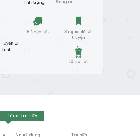
Đang ra
Tình trạng
8 Nhận xét
3 người đã lưu
truyện
Huyền Bí
,
Trinh
10 trà sữa
Tặng trà sữa
#
Người dùng
Trà sữa