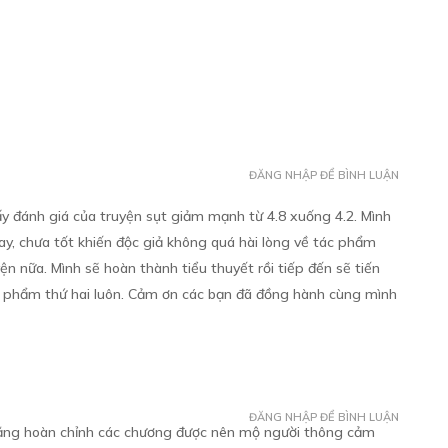
Free
À ANH TRAI NPC PHIÊN BẢN CỞI MỞ
ĐĂNG NHẬP ĐỂ BÌNH LUẬN
y đánh giá của truyện sụt giảm mạnh từ 4.8 xuống 4.2. Mình
 hay, chưa tốt khiến độc giả không quá hài lòng về tác phẩm
n nữa. Mình sẽ hoàn thành tiểu thuyết rồi tiếp đến sẽ tiến
tác phẩm thứ hai luôn. Cảm ơn các bạn đã đồng hành cùng mình
Free
À LÝ THUYẾT: Ý THỨC QUYẾT ĐỊNH VẬT
ĐĂNG NHẬP ĐỂ BÌNH LUẬN
đăng hoàn chỉnh các chương được nên mộ người thông cảm