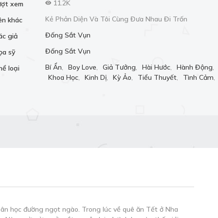
11.2K
ượt xem
Kẻ Phản Diện Và Tôi Cùng Đưa Nhau Đi Trốn
ên khác
Đống Sắt Vụn
ác giả
Đống Sắt Vụn
ọa sỹ
Bí Ẩn
,
Boy Love
,
Giả Tưởng
,
Hài Hước
,
Hành Động
,
hể loại
Khoa Học
,
Kinh Dị
,
Kỳ Ảo
,
Tiểu Thuyết
,
Tình Cảm
,
Thám
,
Trùng Sinh
,
Truyện Việt Nam
,
Xuyên Không
xuân học đường ngọt ngào. Trong lúc về quê ăn Tết ở Nha