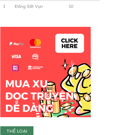
1
Đống Sắt Vụn
10
THỂ LOẠI