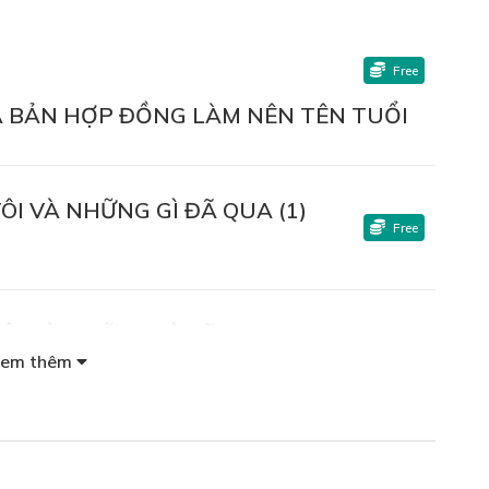
Free
VÀ BẢN HỢP ĐỒNG LÀM NÊN TÊN TUỔI
ÔI VÀ NHỮNG GÌ ĐÃ QUA (1)
Free
ÔI VÀ NHỮNG GÌ ĐÃ QUA (2)
Free
em thêm
ÔI VÀ LÝ DO ĐỂ GIỮ GÌN PHẨM GIÁ
Free