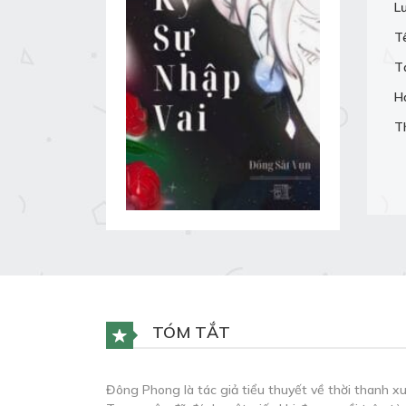
L
T
T
H
T
TÓM TẮT
Đông Phong là tác giả tiểu thuyết về thời thanh 