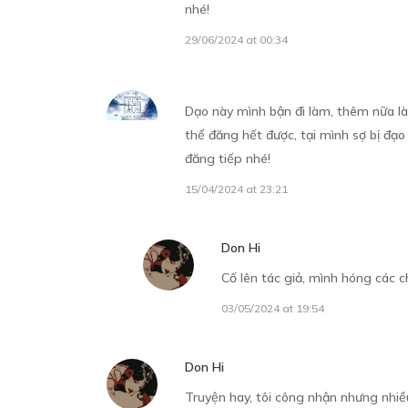
nhé!
29/06/2024 at 00:34
QUYỂN 01 - CHƯƠNG 08: TÔI 
Dạo này mình bận đi làm, thêm nữa l
"YÊU EM ĐẾN PHÁT ĐIÊN" (1)
thể đăng hết được, tại mình sợ bị đạo
14/11/2023
đăng tiếp nhé!
15/04/2024 at 23:21
Don Hi
QUYỂN 01 - CHƯƠNG 09: TÔI 
Cố lên tác giả, mình hóng các chư
"YÊU EM ĐẾN PHÁT ĐIÊN" (2)
03/05/2024 at 19:54
14/11/2023
Don Hi
Truyện hay, tôi công nhận nhưng nhiều 