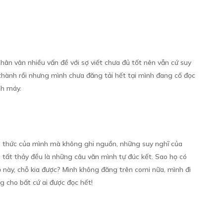
Free
VÀ CUỐN TIỂU THUYẾT HỌC ĐƯỜNG:
ân vân nhiều vấn đề với sợ viết chưa đủ tốt nên vẫn cứ suy
thành rồi nhưng mình chưa đăng tải hết tại mình đang cố đọc
TÔI VÀ HIỆU ỨNG CÁNH BƯỚM (1)
nh máy.
Free
ến thức của mình mà không ghi nguồn, những suy nghĩ của
TÔI VÀ HIỆU ỨNG CÁNH BƯỚM (2)
Free
ì tất thảy đều là những câu văn mình tự đúc kết. Sao họ có
ỗ này, chỗ kia được? Mình không đăng trên comi nữa, mình đi
ng cho bất cứ ai được đọc hết!