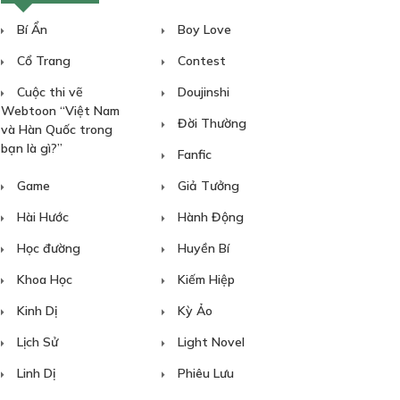
Bí Ẩn
Boy Love
Cổ Trang
Contest
Cuộc thi vẽ
Doujinshi
Webtoon “Việt Nam
Đời Thường
và Hàn Quốc trong
bạn là gì?”
Fanfic
Game
Giả Tưởng
Hài Hước
Hành Động
Học đường
Huyền Bí
Khoa Học
Kiếm Hiệp
Kinh Dị
Kỳ Ảo
Lịch Sử
Light Novel
Linh Dị
Phiêu Lưu