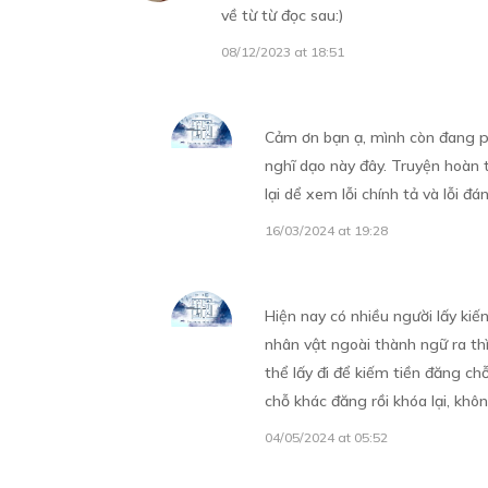
về từ từ đọc sau:)
08/12/2023 at 18:51
QUYỂN 01 - CHƯƠNG 10: TÔI 
“YÊU EM ĐẾN PHÁT ĐIÊN” (3)
14/11/2023
Cảm ơn bạn ạ, mình còn đang ph
nghĩ dạo này đây. Truyện hoàn 
QUYỂN 01 - CHƯƠNG 11: 
lại dể xem lỗi chính tả và lỗi đá
14/11/2023
16/03/2024 at 19:28
Hiện nay có nhiều người lấy ki
QUYỂN 01 - CHƯƠNG 12: 
nhân vật ngoài thành ngữ ra th
14/11/2023
thể lấy đi để kiếm tiền đăng ch
chỗ khác đăng rồi khóa lại, khô
04/05/2024 at 05:52