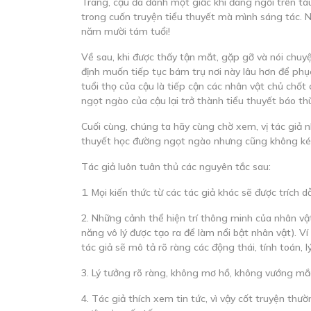
Trang, cậu đã đánh một giấc khi đang ngồi trên tàu.
trong cuốn truyện tiểu thuyết mà mình sáng tác. N
năm mười tám tuổi!
Về sau, khi được thấy tận mắt, gặp gỡ và nói chuy
định muốn tiếp tục bám trụ nơi này lâu hơn để phụ
tuổi thọ của cậu là tiếp cận các nhân vật chủ chốt
ngọt ngào của cậu lại trở thành tiểu thuyết báo t
Cuối cùng, chúng ta hãy cùng chờ xem, vị tác giả 
thuyết học đường ngọt ngào nhưng cũng không kém
Tác giả luôn tuân thủ các nguyên tắc sau:
1. Mọi kiến thức từ các tác giả khác sẽ được trích 
2. Những cảnh thể hiện trí thông minh của nhân vậ
năng vô lý được tạo ra để làm nổi bật nhân vật). Ví
tác giả sẽ mô tả rõ ràng các động thái, tính toán, l
3. Lý tưởng rõ ràng, không mơ hồ, không vướng mắ
4. Tác giả thích xem tin tức, vì vậy cốt truyện thư